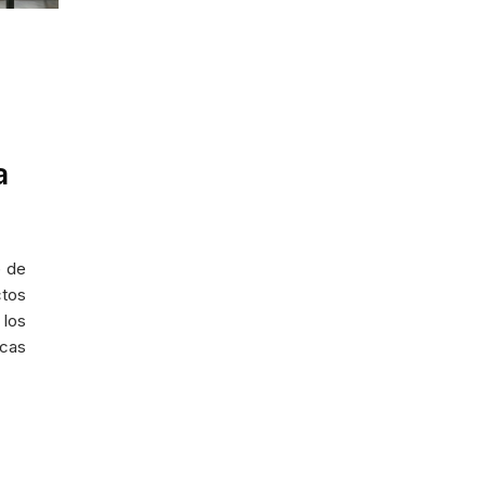
a
) de
ctos
 los
icas