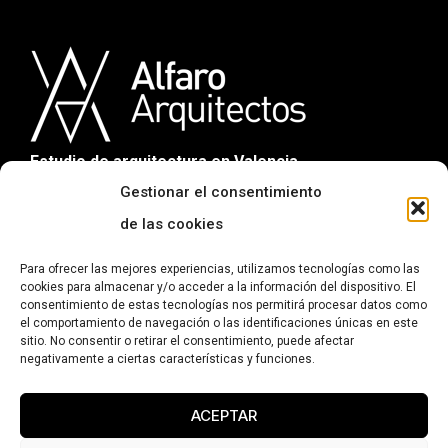
Estudio de arquitectura en Valencia.
Gestionar el consentimiento
de las cookies
CONTACTO
Para ofrecer las mejores experiencias, utilizamos tecnologías como las
C/ Sorní 11, Bajo interior. 46004 Valencia
cookies para almacenar y/o acceder a la información del dispositivo. El
consentimiento de estas tecnologías nos permitirá procesar datos como
676 10 44 12
el comportamiento de navegación o las identificaciones únicas en este
info@alfaroarquitectos.com
sitio. No consentir o retirar el consentimiento, puede afectar
negativamente a ciertas características y funciones.
PRIVACIDAD
Política de privacidad
ACEPTAR
Aviso legal