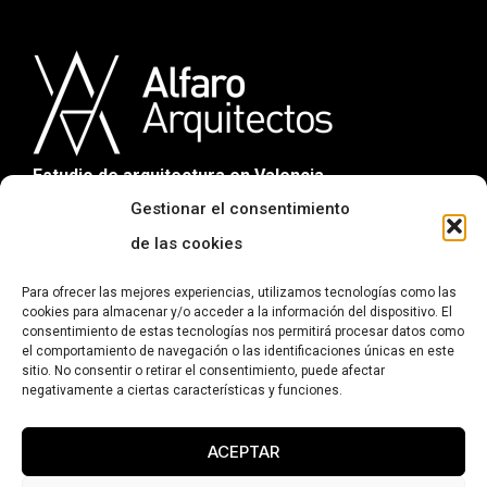
Estudio de arquitectura en Valencia.
Gestionar el consentimiento
de las cookies
CONTACTO
Para ofrecer las mejores experiencias, utilizamos tecnologías como las
C/ Sorní 11, Bajo interior. 46004 Valencia
cookies para almacenar y/o acceder a la información del dispositivo. El
consentimiento de estas tecnologías nos permitirá procesar datos como
676 10 44 12
el comportamiento de navegación o las identificaciones únicas en este
info@alfaroarquitectos.com
sitio. No consentir o retirar el consentimiento, puede afectar
negativamente a ciertas características y funciones.
PRIVACIDAD
Política de privacidad
ACEPTAR
Aviso legal